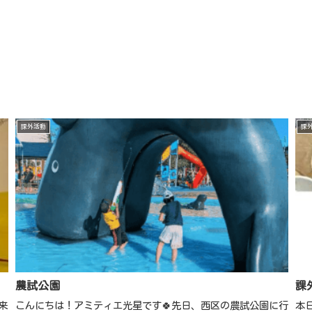
課外活動
課
農試公園
課
来
こんにちは！アミティエ光星です🍀先日、西区の農試公園に行
本