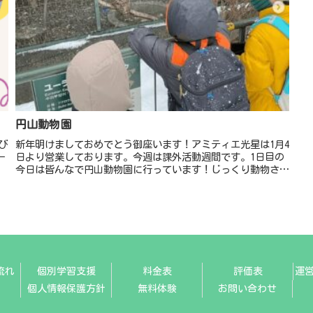
円山動物園
び
新年明けましておめでとう御座います！アミティエ光星は1月4
ー
日より営業しております。今週は課外活動週間です。1日目の
今日は皆んなで円山動物園に行っています！じっくり動物さん
を観察をしています🦁明日は白い恋人パークに行きますよ❤️今
年も一年、楽...
流れ
個別学習支援
料金表
評価表
運
個人情報保護方針
無料体験
お問い合わせ