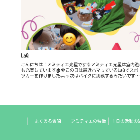
LaQ
こんにちは！アミティエ光星です🌞アミティエ光星は室内遊
も充実しています🏠💖この日は最近ハマっているLaQでスポ
ツカーを作りました🏎️✨次はバイクに挑戦するみたいです…
🫢♡
よくある質問
アミティエの特徴
１日の活動の