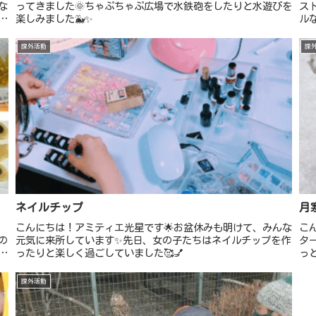
な
ってきました🌞ちゃぷちゃぷ広場で水鉄砲をしたりと水遊びを
ス
も
楽しみました🐳✨
ル
な
ュー
課外活動
課
ネイルチップ
月
こんにちは！アミティエ光星です🌟お盆休みも明けて、みんな
こ
の
元気に来所しています✨先日、女の子たちはネイルチップを作
タ
り
ったりと楽しく過ごしていました🥰💅
っ
作
た
課外活動