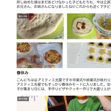
所し始めた頃はまだあどけなかった子どもたちも、今は立派
お兄さん、お姉さんになりましたね🩷これからも近くで子ど
たちの成長を見守り応援させて頂きます😊少ない春休み満喫
してリフレッシュ...
課外活動
春休み
こんにちは😃アミティエ光星です🌸卒業式や終業式が終わり
アミティエ光星でもすっかり春休みモードに入りました。女
子が集まり日には、手作りピザやクッキー作りで大盛り上が
な子どもたち。クッキングを通して料理をする楽しさをや手
りの美味しさを感じ...
課外活動