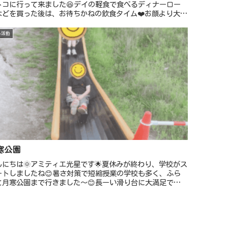
トコに行って来ました😆デイの軽食で食べるディナーロー
などを買った後は、お待ちかねの飲食タイム❤️お顔より大き
ピザもペロッと完食でしたよ😚ホットドック🌭やピザ🍕ジ
ス🥤を飲んで食...
外活動
寒公園
んにちは🌞アミティエ光星です🌟夏休みが終わり、学校がス
ートしましたね😊暑さ対策で短縮授業の学校も多く、ふら
と月寒公園まで行きました〜😊長ーい滑り台に大満足でし
