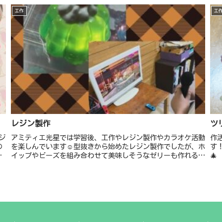
工作
工
レジン製作
ツ
ジ
アミティエ光星では学習後、工作やレジン製作やカラオケ活動
作
の
を楽しんでいます☺️型抜きから始めたレジン製作でしたが、ホ
す
る
イップやビーズを組み合わせて美味しそうなゼリーも作れる様
🎄
になりました！！色々な工作、裁縫など楽しめる様に材料も豊
富に取り揃えて...