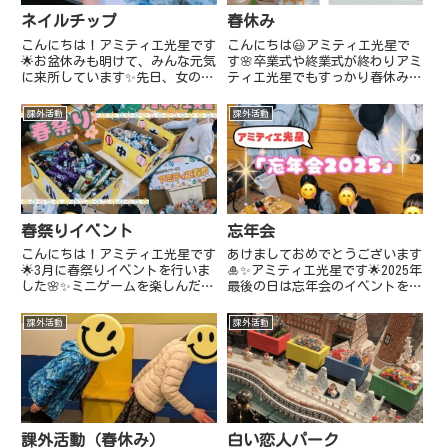
ネイルチップ
春休み
こんにちは！アミティエ光星です
こんにちは😃アミティエ光星で
🌟お盆休みも明けて、みんな元気
す🌸卒業式や終業式が終わりアミ
に来所しています✨先日、女の子
ティエ光星でもすっかり春休みモ
たちはネイルチップを作ったりと
ードに入りました。女の子が集ま
楽しく過ごしていました🥰💅
り日には、手作りピザやクッキー
課外活動
課外活動
作りで大盛り上がりな子どもた
ち。クッキングを通して料理をす
る楽しさをや手作りの美味しさを
感じ...
春祭りイベント
忘年会
こんにちは！アミティエ光星です
あけましておめでとうございます
🌟3月に春祭りイベントを行いま
🎍✨アミティエ光星です🌟2025年
した🌸✨ミニゲームを楽しんだり
最後の日は忘年会のイベントを行
みんなでご飯を食べたり…春休み
いました🎉美味しいご飯をたべた
に素敵な思い出ができました🥰
り、ミニゲームをしたりみんなで
課外活動
課外活動
楽しく過ごすことができました🥰
2026年もよろしくお願いいたし
ます🤲🏼笑顔たくさんの1...
課外活動（春休み）
白い恋人パーク