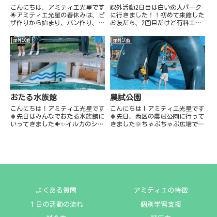
こんにちは、アミティエ光星です
課外活動2日目は白い恋人パーク
🌟アミティエ光星の春休みは、ピ
に行きました！！初めて来館した
ザ作りから始まり、パン作り、ク
お友だち、2回目だけど有料エリ
レープ作り、や工作など室内活動
アは初めて！！と喜んでいたお友
も沢山行いました！また、課外活
だち。また、体験として白い恋人
課外活動
課外活動
動では雪印メグミルク工場や、ク
にチョコペンで自由にお絵描きを
ライミング活動でのぼのぼさんに
しました！！何を書こう！どうし
行きました！沢山身体を動かし
たらいい？と会話も楽しみなが
て...
ら...
おたる水族館
農試公園
こんにちは！アミティエ光星です
こんにちは！アミティエ光星です
🍀先日はみんなでおたる水族館に
🍀先日、西区の農試公園に行って
いってきました🐠✨イルカのショ
きました🌞ちゃぷちゃぷ広場で水
ーを見たりソフトクリームを食べ
鉄砲をしたりと水遊びを楽しみま
たりとみんなでワイワイ楽しめま
した🐳✨
した🐬🎶💓
よくある質問
アミティエの特徴
１日の活動の流れ
個別学習支援