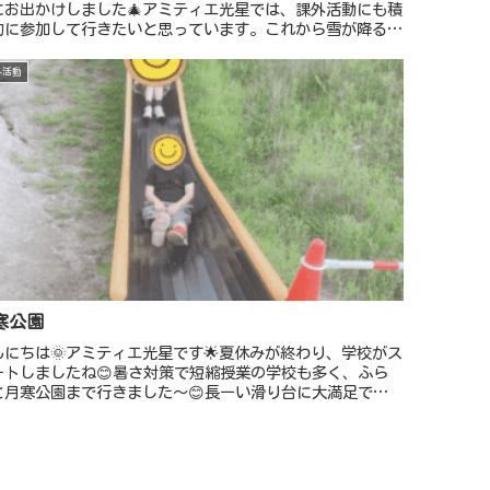
にお出かけしました🎄アミティエ光星では、課外活動にも積
的に参加して行きたいと思っています。これから雪が降る時
に入りますが、利用時間が長いお友だちが退屈をしないよう
、キラキラ、ワ...
外活動
寒公園
んにちは🌞アミティエ光星です🌟夏休みが終わり、学校がス
ートしましたね😊暑さ対策で短縮授業の学校も多く、ふら
と月寒公園まで行きました〜😊長ーい滑り台に大満足でし
