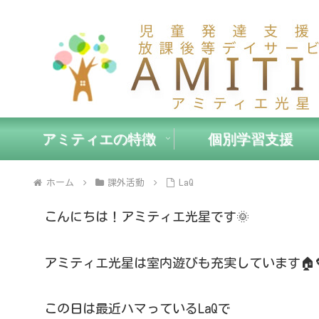
アミティエの特徴
個別学習支援
ホーム
課外活動
LaQ
こんにちは！アミティエ光星です🌞
アミティエ光星は室内遊びも充実しています🏠
この日は最近ハマっているLaQで