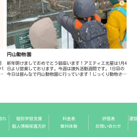
円山動物園
回
新年明けましておめでとう御座います！アミティエ光星は1月4
パ
日より営業しております。今週は課外活動週間です。1日目の
時
今日は皆んなで円山動物園に行っています！じっくり動物さん
ぶ
を観察をしています🦁明日は白い恋人パークに行きますよ❤️今
年も一年、楽...
流れ
個別学習支援
料金表
評価表
運
個人情報保護方針
無料体験
お問い合わせ