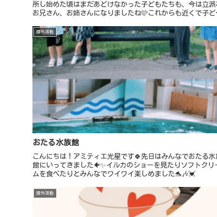
所し始めた頃はまだあどけなかった子どもたちも、今は立派
お兄さん、お姉さんになりましたね🩷これからも近くで子ど
たちの成長を見守り応援させて頂きます😊少ない春休み満喫
してリフレッシュ...
課外活動
おたる水族館
こんにちは！アミティエ光星です🍀先日はみんなでおたる水
館にいってきました🐠✨イルカのショーを見たりソフトクリ
ムを食べたりとみんなでワイワイ楽しめました🐬🎶💓
課外活動