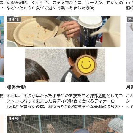
な
た🍉🌟射的、くじ引き、カタヌキ焼き鳥、ラーメン、わたあめ
市
も
など…たくさん食べて遊んで楽しみました😋💓
極
期
に
課外活動
課
課外活動
月
族
本日は、下校が早かった小学生のお友だちと課外活動としてコ
こ
ー
ストコに行って来ました😆デイの軽食で食べるディナーロー
タ
ルなどを買った後は、お待ちかねの飲食タイム❤️お顔より大き
っ
なピザもペロッと完食でしたよ😚ホットドック🌭やピザ🍕ジ
た
ュース🥤を飲んで食...
課外活動