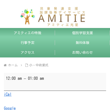
アミティエの特徴
個別学習支援
行事予定
無料体験
アクセス
お問い合わせ
ホーム
小・中終業式
小・
12:00 am
–
01:00 am
中
終
iCal
業
式
Google