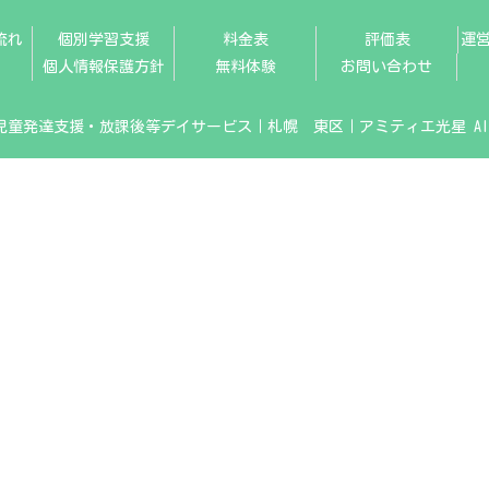
流れ
個別学習支援
料金表
評価表
運
個人情報保護方針
無料体験
お問い合わせ
2024 児童発達支援・放課後等デイサービス｜札幌 東区｜アミティエ光星 All Rig